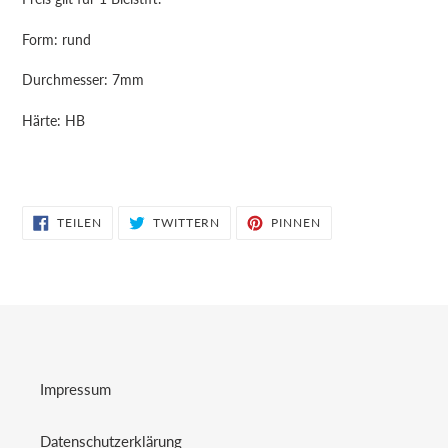
Form: rund
Durchmesser: 7mm
Härte: HB
AUF
AUF
AUF
TEILEN
TWITTERN
PINNEN
FACEBOOK
TWITTER
PINTEREST
TEILEN
TWITTERN
PINNEN
Impressum
Datenschutzerklärung