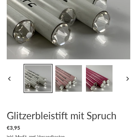
VORHERIGER
NÄCH
SCHIEBER
SCHI
Glitzerbleistift mit Spruch
Normaler
€3,95
Preis
inkl. MwSt. zzgl.
Versandkosten