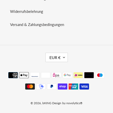
Widerrufsbelehrung
Versand & Zahlungsbedingungen
W
EUR €
Ä
H
R
Zahlungsmethoden
U
N
G
© 2026,
bKING Design
by
novolytics®️