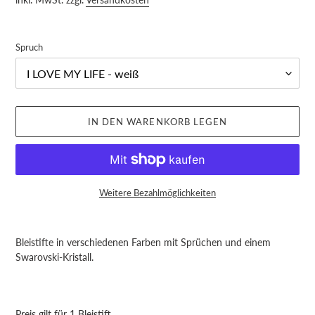
Spruch
IN DEN WARENKORB LEGEN
Weitere Bezahlmöglichkeiten
Produkt
wird
Bleistifte in verschiedenen Farben mit Sprüchen und einem
zum
Swarovski-Kristall.
Warenkorb
hinzugefügt
Preis gilt für 1 Bleistift.